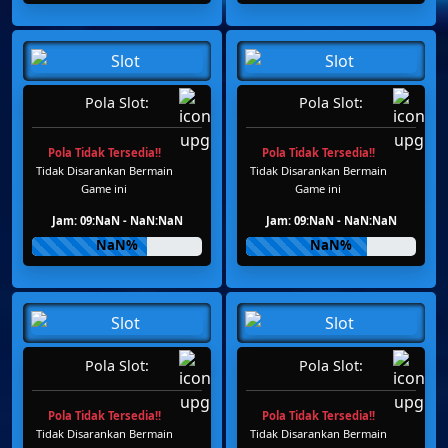
Pola Slot:
Pola Slot:
Pola Tidak Tersedia!!
Pola Tidak Tersedia!!
Tidak Disarankan Bermain
Tidak Disarankan Bermain
Game ini
Game ini
Jam: 09:NaN - NaN:NaN
Jam: 09:NaN - NaN:NaN
NaN%
NaN%
Pola Slot:
Pola Slot:
Pola Tidak Tersedia!!
Pola Tidak Tersedia!!
Tidak Disarankan Bermain
Tidak Disarankan Bermain