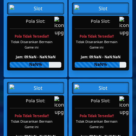
Pola Slot:
Pola Slot:
Pola Tidak Tersedia!!
Pola Tidak Tersedia!!
Tidak Disarankan Bermain
Tidak Disarankan Bermain
Game ini
Game ini
Jam: 09:NaN - NaN:NaN
Jam: 09:NaN - NaN:NaN
NaN%
NaN%
Pola Slot:
Pola Slot:
Pola Tidak Tersedia!!
Pola Tidak Tersedia!!
Tidak Disarankan Bermain
Tidak Disarankan Bermain
Game ini
Game ini