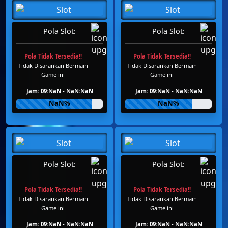
Pola Slot:
Pola Slot:
Pola Tidak Tersedia!!
Pola Tidak Tersedia!!
Tidak Disarankan Bermain
Tidak Disarankan Bermain
Game ini
Game ini
Jam: 09:NaN - NaN:NaN
Jam: 09:NaN - NaN:NaN
NaN%
NaN%
Pola Slot:
Pola Slot:
Pola Tidak Tersedia!!
Pola Tidak Tersedia!!
Tidak Disarankan Bermain
Tidak Disarankan Bermain
Game ini
Game ini
Jam: 09:NaN - NaN:NaN
Jam: 09:NaN - NaN:NaN