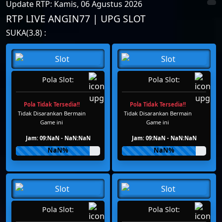
Update RTP: Kamis, 06 Agustus 2026
RTP LIVE ANGIN77 | UPG SLOT
SUKA(3.8) :
Pola Slot:
Pola Slot:
Pola Tidak Tersedia!!
Pola Tidak Tersedia!!
Tidak Disarankan Bermain
Tidak Disarankan Bermain
Game ini
Game ini
Jam: 09:NaN - NaN:NaN
Jam: 09:NaN - NaN:NaN
NaN%
NaN%
Pola Slot:
Pola Slot: