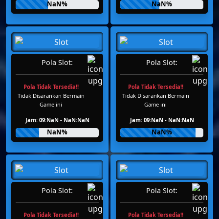
NaN%
NaN%
Pola Slot:
Pola Slot:
Pola Tidak Tersedia!!
Pola Tidak Tersedia!!
Tidak Disarankan Bermain
Tidak Disarankan Bermain
Game ini
Game ini
Jam: 09:NaN - NaN:NaN
Jam: 09:NaN - NaN:NaN
NaN%
NaN%
Pola Slot:
Pola Slot:
Pola Tidak Tersedia!!
Pola Tidak Tersedia!!