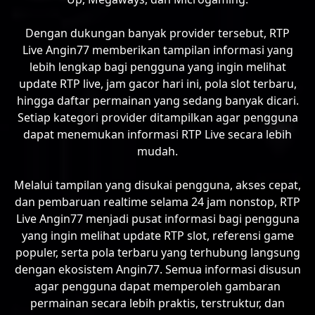
Dengan dukungan banyak provider tersebut, RTP
Live Angin77 memberikan tampilan informasi yang
lebih lengkap bagi pengguna yang ingin melihat
update RTP live, jam gacor hari ini, pola slot terbaru,
hingga daftar permainan yang sedang banyak dicari.
Setiap kategori provider ditampilkan agar pengguna
dapat menemukan informasi RTP Live secara lebih
mudah.
Melalui tampilan yang disukai pengguna, akses cepat,
dan pembaruan realtime selama 24 jam nonstop, RTP
Live Angin77 menjadi pusat informasi bagi pengguna
yang ingin melihat update RTP slot, referensi game
populer, serta pola terbaru yang terhubung langsung
dengan ekosistem Angin77. Semua informasi disusun
agar pengguna dapat memperoleh gambaran
permainan secara lebih praktis, terstruktur, dan