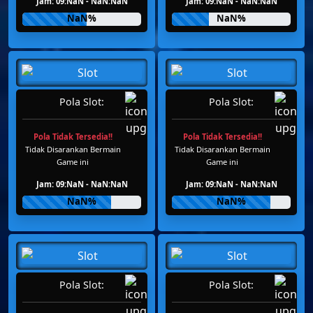
Jam: 09:NaN - NaN:NaN
Jam: 09:NaN - NaN:NaN
NaN%
NaN%
Pola Slot:
Pola Slot:
Pola Tidak Tersedia!!
Pola Tidak Tersedia!!
Tidak Disarankan Bermain
Tidak Disarankan Bermain
Game ini
Game ini
Jam: 09:NaN - NaN:NaN
Jam: 09:NaN - NaN:NaN
NaN%
NaN%
Pola Slot:
Pola Slot: