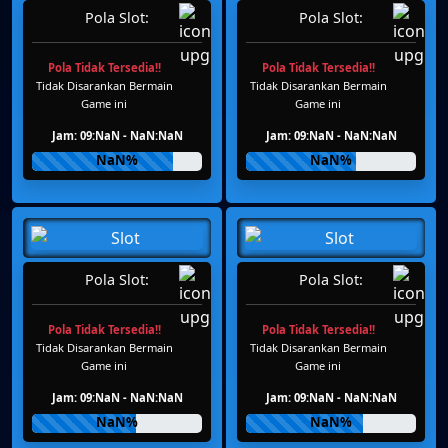
Pola Slot:
Pola Slot:
Pola Tidak Tersedia!!
Pola Tidak Tersedia!!
Tidak Disarankan Bermain
Tidak Disarankan Bermain
Game ini
Game ini
Jam: 09:NaN - NaN:NaN
Jam: 09:NaN - NaN:NaN
NaN%
NaN%
Pola Slot:
Pola Slot:
Pola Tidak Tersedia!!
Pola Tidak Tersedia!!
Tidak Disarankan Bermain
Tidak Disarankan Bermain
Game ini
Game ini
Jam: 09:NaN - NaN:NaN
Jam: 09:NaN - NaN:NaN
NaN%
NaN%