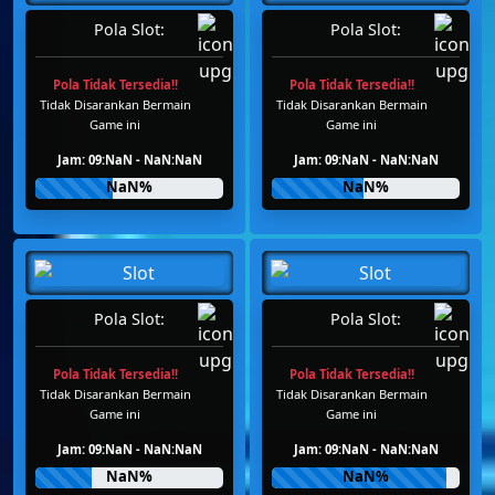
Pola Slot:
Pola Slot:
Pola Tidak Tersedia!!
Pola Tidak Tersedia!!
Tidak Disarankan Bermain
Tidak Disarankan Bermain
Game ini
Game ini
Jam: 09:NaN - NaN:NaN
Jam: 09:NaN - NaN:NaN
NaN%
NaN%
Pola Slot:
Pola Slot:
Pola Tidak Tersedia!!
Pola Tidak Tersedia!!
Tidak Disarankan Bermain
Tidak Disarankan Bermain
Game ini
Game ini
Jam: 09:NaN - NaN:NaN
Jam: 09:NaN - NaN:NaN
NaN%
NaN%