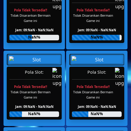
Pola Tidak Tersedia!!
Pola Tidak Tersedia!!
Tidak Disarankan Bermain
Tidak Disarankan Bermain
Game ini
Game ini
Jam: 09:NaN - NaN:NaN
Jam: 09:NaN - NaN:NaN
NaN%
NaN%
Pola Slot:
Pola Slot:
Pola Tidak Tersedia!!
Pola Tidak Tersedia!!
Tidak Disarankan Bermain
Tidak Disarankan Bermain
Game ini
Game ini
Jam: 09:NaN - NaN:NaN
Jam: 09:NaN - NaN:NaN
NaN%
NaN%