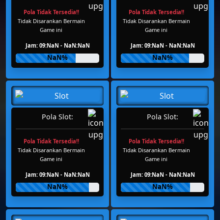
Pola Tidak Tersedia!!
Pola Tidak Tersedia!!
Tidak Disarankan Bermain
Tidak Disarankan Bermain
Game ini
Game ini
Jam: 09:NaN - NaN:NaN
Jam: 09:NaN - NaN:NaN
NaN%
NaN%
Pola Slot:
Pola Slot:
Pola Tidak Tersedia!!
Pola Tidak Tersedia!!
Tidak Disarankan Bermain
Tidak Disarankan Bermain
Game ini
Game ini
Jam: 09:NaN - NaN:NaN
Jam: 09:NaN - NaN:NaN
NaN%
NaN%