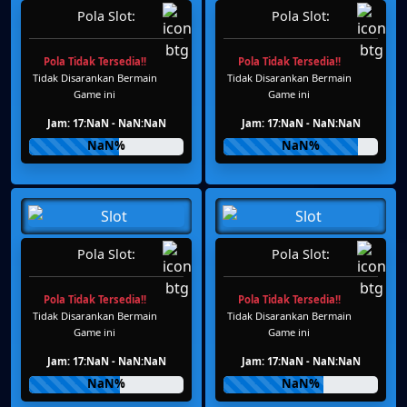
Pola Slot:
Pola Slot:
Pola Tidak Tersedia!!
Pola Tidak Tersedia!!
Tidak Disarankan Bermain
Tidak Disarankan Bermain
Game ini
Game ini
Jam: 17:NaN - NaN:NaN
Jam: 17:NaN - NaN:NaN
NaN%
NaN%
Pola Slot:
Pola Slot:
Pola Tidak Tersedia!!
Pola Tidak Tersedia!!
Tidak Disarankan Bermain
Tidak Disarankan Bermain
Game ini
Game ini
Jam: 17:NaN - NaN:NaN
Jam: 17:NaN - NaN:NaN
NaN%
NaN%