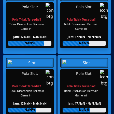
Pola Slot:
Pola Slot:
Pola Tidak Tersedia!!
Pola Tidak Tersedia!!
Tidak Disarankan Bermain
Tidak Disarankan Bermain
Game ini
Game ini
Jam: 17:NaN - NaN:NaN
Jam: 17:NaN - NaN:NaN
NaN%
NaN%
Pola Slot:
Pola Slot:
Pola Tidak Tersedia!!
Pola Tidak Tersedia!!
Tidak Disarankan Bermain
Tidak Disarankan Bermain
Game ini
Game ini
Jam: 17:NaN - NaN:NaN
Jam: 17:NaN - NaN:NaN
NaN%
NaN%