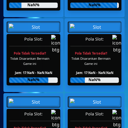
NaN%
NaN%
Pola Slot:
Pola Slot:
Pola Tidak Tersedia!!
Pola Tidak Tersedia!!
Tidak Disarankan Bermain
Tidak Disarankan Bermain
Game ini
Game ini
Jam: 17:NaN - NaN:NaN
Jam: 17:NaN - NaN:NaN
NaN%
NaN%
Pola Slot:
Pola Slot: