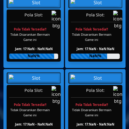
Pola Slot:
Pola Slot:
Pola Tidak Tersedia!!
Pola Tidak Tersedia!!
Tidak Disarankan Bermain
Tidak Disarankan Bermain
Game ini
Game ini
Jam: 17:NaN - NaN:NaN
Jam: 17:NaN - NaN:NaN
NaN%
NaN%
Pola Slot:
Pola Slot:
Pola Tidak Tersedia!!
Pola Tidak Tersedia!!
Tidak Disarankan Bermain
Tidak Disarankan Bermain
Game ini
Game ini
Jam: 17:NaN - NaN:NaN
Jam: 17:NaN - NaN:NaN