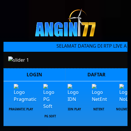
SELAMAT DATANG DI RTP LIVE ANGIN
LOGIN
DAFTAR
PRAGMATIC PLAY
IDN PLAY
NETENT
NOLIMIT 
PG SOFT