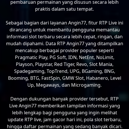
pembaruan permainan yang disusun secara lebih
praktis dalam satu tempat.
Sebagai bagian dari layanan Angin77, fitur RTP Live ini
dirancang untuk membantu pengguna memantau
informasi slot terbaru secara lebih cepat, ringan, dan
mudah dipahami. Data RTP Angin77 yang ditampilkan
mencakup berbagai provider populer seperti
Pragmatic Play, PG Soft, IDN, NetEnt, NoLimit,
Playson, Playstar, Red Tiger, Revo, Slot Mania,
Spadegaming, TopTrend, UPG, BGaming, BNG,
Booming, BTG, FastSpin, GMW Slot, Habanero, Level
Up, Megaways, dan Microgaming.
Dengan dukungan banyak provider tersebut, RTP
Live Angin77 memberikan tampilan informasi yang
lebih lengkap bagi pengguna yang ingin melihat
update RTP live, jam gacor hari ini, pola slot terbaru,
hingga daftar permainan yang sedang banyak dicari.