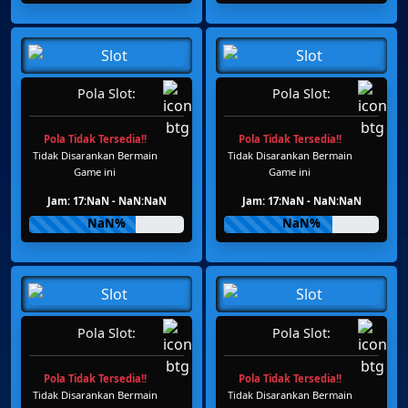
Pola Slot:
Pola Slot:
Pola Tidak Tersedia!!
Pola Tidak Tersedia!!
Tidak Disarankan Bermain
Tidak Disarankan Bermain
Game ini
Game ini
Jam: 17:NaN - NaN:NaN
Jam: 17:NaN - NaN:NaN
NaN%
NaN%
Pola Slot:
Pola Slot:
Pola Tidak Tersedia!!
Pola Tidak Tersedia!!
Tidak Disarankan Bermain
Tidak Disarankan Bermain