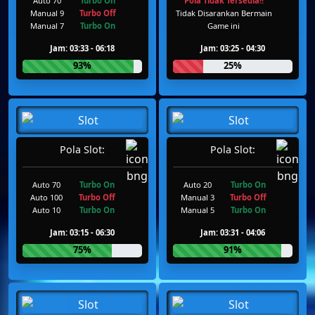
Auto 70
Turbo On
Pola Tidak Tersedia!!
Manual 9
Turbo Off
Tidak Disarankan Bermain
Manual 7
Turbo On
Game ini
Jam: 03:33 - 06:18
Jam: 03:25 - 04:30
93%
25%
Pola Slot:
Pola Slot:
Auto 70
Turbo On
Auto 20
Turbo On
Auto 100
Turbo Off
Manual 3
Turbo Off
Auto 10
Turbo On
Manual 5
Turbo On
Jam: 03:15 - 06:30
Jam: 03:31 - 04:06
75%
91%