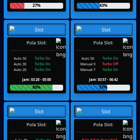
27%
43%
Pola Slot:
Pola Slot:
Auto 50
Turbo On
Auto 50
Turbo On
Auto 30
Turbo On
Manual 9
Turbo Off
Auto 20
Turbo On
Manual 7
Turbo On
Jam: 03:20 - 05:00
Jam: 03:57 - 06:42
80%
57%
Pola Slot:
Pola Slot: