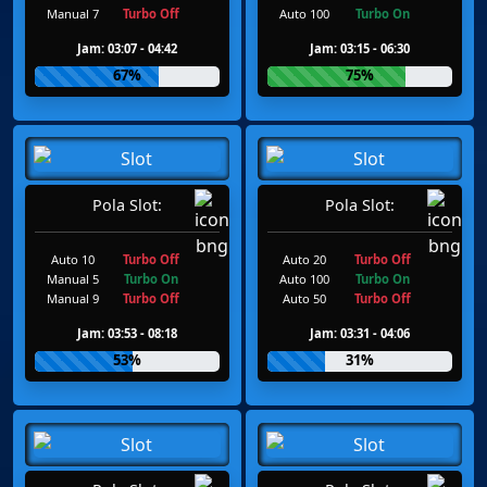
Manual 7
Turbo Off
Auto 100
Turbo On
Jam: 03:07 - 04:42
Jam: 03:15 - 06:30
67%
75%
Pola Slot:
Pola Slot:
Auto 10
Turbo Off
Auto 20
Turbo Off
Manual 5
Turbo On
Auto 100
Turbo On
Manual 9
Turbo Off
Auto 50
Turbo Off
Jam: 03:53 - 08:18
Jam: 03:31 - 04:06
53%
31%