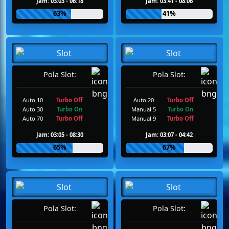
Jam: 03:03 - 06:18
Jam: 03:41 - 08:06
63%
41%
Pola Slot:
Pola Slot:
Auto 10
Turbo Off
Auto 20
Turbo Off
Auto 30
Turbo On
Manual 5
Turbo On
Auto 70
Turbo Off
Manual 9
Turbo Off
Jam: 03:05 - 08:30
Jam: 03:07 - 04:42
65%
67%
Pola Slot:
Pola Slot: