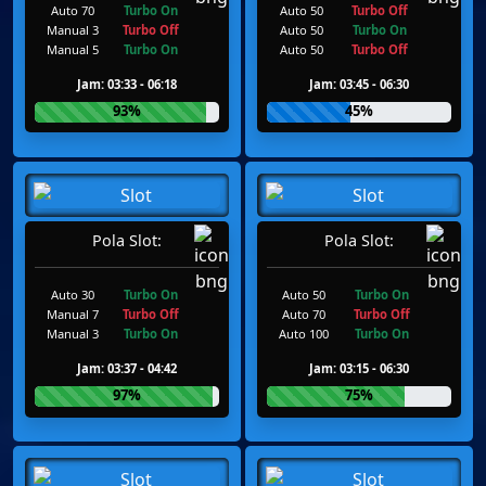
Auto 70
Turbo On
Auto 50
Turbo Off
Manual 3
Turbo Off
Auto 50
Turbo On
Manual 5
Turbo On
Auto 50
Turbo Off
Jam: 03:33 - 06:18
Jam: 03:45 - 06:30
93%
45%
Pola Slot:
Pola Slot:
Auto 30
Turbo On
Auto 50
Turbo On
Manual 7
Turbo Off
Auto 70
Turbo Off
Manual 3
Turbo On
Auto 100
Turbo On
Jam: 03:37 - 04:42
Jam: 03:15 - 06:30
97%
75%