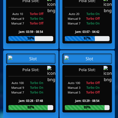
Pola Slot:
Pola Slot:
Auto 10
Turbo Off
Auto 20
Turbo On
Manual 9
Turbo On
Manual 9
Turbo Off
Manual 7
Turbo Off
Manual 7
Turbo On
Jam: 03:59 - 08:54
Jam: 03:07 - 04:42
59%
67%
Pola Slot:
Pola Slot:
Auto 100
Turbo On
Auto 100
Turbo Off
Manual 9
Turbo On
Manual 3
Turbo On
Manual 7
Turbo On
Manual 5
Turbo Off
Jam: 03:28 - 07:48
Jam: 03:29 - 08:54
88%
89%