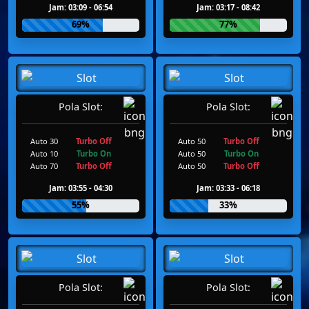
Jam: 03:09 - 06:54
Jam: 03:17 - 08:42
69%
77%
Pola Slot:
Pola Slot:
Auto 30
Turbo Off
Auto 50
Turbo Off
Auto 10
Turbo On
Auto 50
Turbo On
Auto 70
Turbo Off
Auto 50
Turbo Off
Jam: 03:55 - 04:30
Jam: 03:33 - 06:18
55%
33%
Pola Slot:
Pola Slot: