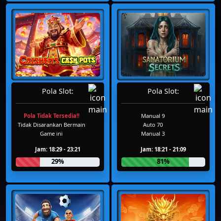
Pola Slot:
Pola Slot:
Pola Tidak Tersedia!!
Manual 9
Tidak Disarankan Bermain
Auto 70
Game ini
Manual 3
Jam: 18:29 - 23:21
Jam: 18:21 - 21:09
29%
81%