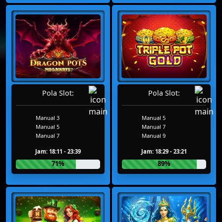
Pola Slot:
Pola Slot:
Manual 3
Manual 5
Manual 5
Manual 7
Manual 7
Manual 9
Jam: 18:11 - 23:39
Jam: 18:29 - 23:21
71%
89%