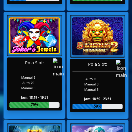
Pola Slot:
Pola Slot:
Manual 9
Auto 10
Auto 70
Manual 3
Manual 3
Manual 5
Jam: 18:19 - 19:51
Jam: 18:59 - 23:51
79%
59%