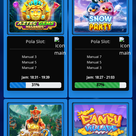
Pola Slot:
Pola Slot:
Manual 3
Manual 7
Manual 5
Manual 5
Manual 7
Manual 3
Jam: 18:31 - 19:39
Jam: 18:27 - 21:03
31%
87%