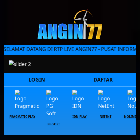
 DATANG DI RTP LIVE ANGIN77 - PUSAT INFORMASI JAM G
LOGIN
DAFTAR
PRAGMATIC PLAY
IDN PLAY
NETENT
NOLIMIT 
PG SOFT