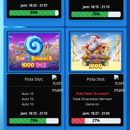
Jam: 18:33 - 21:57
Jam: 18:15 - 21:15
93%
75%
Pola Slot:
Pola Slot:
Auto 10
Pola Tidak Tersedia!!
Auto 10
Tidak Disarankan Bermain
Auto 10
Game ini
Jam: 18:15 - 21:15
Jam: 18:27 - 21:03
75%
27%