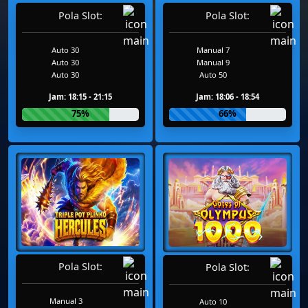
Pola Slot:
Pola Slot:
Auto 30
Manual 7
Auto 30
Manual 9
Auto 30
Auto 50
Jam: 18:15 - 21:15
Jam: 18:06 - 18:54
75%
66%
Pola Slot:
Pola Slot:
Manual 3
Auto 10