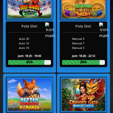
Pola Slot:
Pola Slot:
Auto 30
Manual 9
Auto 10
Manual 7
Auto 70
Manual 5
Jam: 18:25 - 19:45
Jam: 18:28 - 22:12
85%
88%