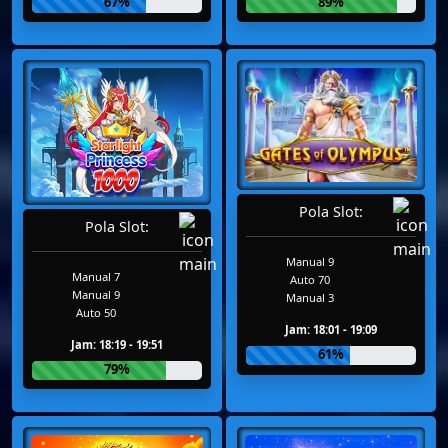
67%
89%
Pola Slot:
Pola Slot:
Manual 9
Manual 7
Auto 70
Manual 9
Manual 3
Auto 50
Jam: 18:01 - 19:09
Jam: 18:19 - 19:51
61%
79%