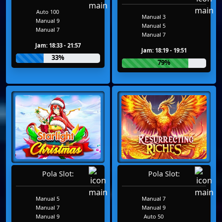
Auto 100
Manual 3
Manual 9
Manual 5
Manual 7
Manual 7
Jam: 18:33 - 21:57
Jam: 18:19 - 19:51
33%
79%
Pola Slot:
Pola Slot:
Manual 5
Manual 7
Manual 7
Manual 9
Manual 9
Auto 50