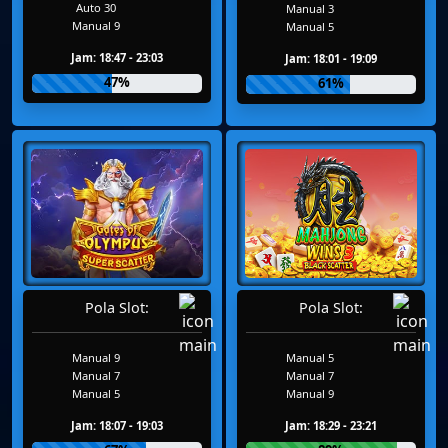
Auto 30
Manual 3
Manual 9
Manual 5
Jam: 18:47 - 23:03
Jam: 18:01 - 19:09
47%
61%
Pola Slot:
Pola Slot:
Manual 9
Manual 5
Manual 7
Manual 7
Manual 5
Manual 9
Jam: 18:07 - 19:03
Jam: 18:29 - 23:21