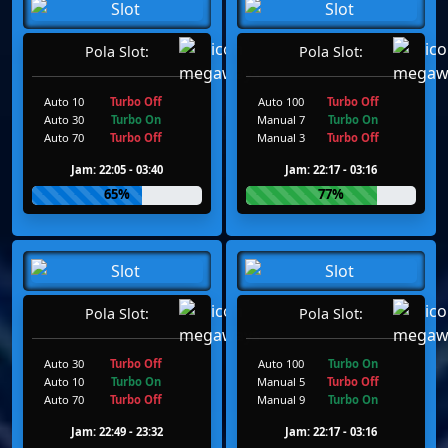
Pola Slot:
Pola Slot:
Auto 10
Turbo Off
Auto 100
Turbo Off
Auto 30
Turbo On
Manual 7
Turbo On
Auto 70
Turbo Off
Manual 3
Turbo Off
Jam: 22:05 - 03:40
Jam: 22:17 - 03:16
65%
77%
Pola Slot:
Pola Slot:
Auto 30
Turbo Off
Auto 100
Turbo On
Auto 10
Turbo On
Manual 5
Turbo Off
Auto 70
Turbo Off
Manual 9
Turbo On
Jam: 22:49 - 23:32
Jam: 22:17 - 03:16