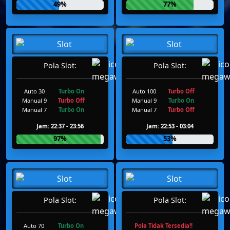
49%
77%
Pola Slot:
Pola Slot:
Auto 30
Turbo On
Auto 100
Turbo Off
Manual 9
Turbo Off
Manual 9
Turbo On
Manual 7
Turbo On
Manual 7
Turbo Off
Jam: 22:37 - 23:56
Jam: 22:53 - 03:04
97%
53%
Pola Slot:
Pola Slot:
Auto 70
Turbo On
Pola Tidak Tersedia!!