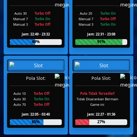
Auto 30
Turbo Off
Auto 20
Turbo On
Manual 7
Turbo On
Manual 7
Turbo Off
Manual 3
Turbo Off
Manual 3
Turbo On
Jam: 22:49 - 23:32
Jam: 22:31 - 23:08
49%
91%
Pola Slot:
Pola Slot:
Auto 10
Turbo Off
Pola Tidak Tersedia!!
Auto 30
Turbo On
Tidak Disarankan Bermain
Auto 70
Turbo Off
Game ini
Jam: 22:05 - 03:40
Jam: 22:27 - 01:36
65%
27%