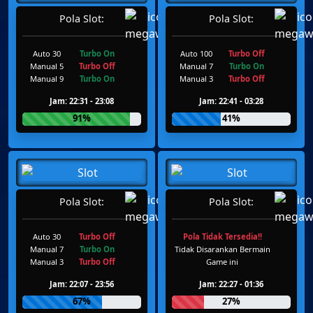
Pola Slot:
Pola Slot:
Auto 30
Turbo On
Auto 100
Turbo Off
Manual 5
Turbo Off
Manual 7
Turbo On
Manual 9
Turbo On
Manual 3
Turbo Off
Jam: 22:31 - 23:08
Jam: 22:41 - 03:28
91%
41%
Pola Slot:
Pola Slot:
Auto 30
Turbo Off
Pola Tidak Tersedia!!
Manual 7
Turbo On
Tidak Disarankan Bermain
Manual 3
Turbo Off
Game ini
Jam: 22:07 - 23:56
Jam: 22:27 - 01:36
67%
27%