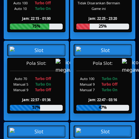
Auto 100
Turbo Off
Tidak Disarankan Bermain
Auto 10
Turbo On
Game ini
Jam: 22:15 - 01:00
Jam: 22:25 - 23:20
75%
25%
Pola Slot:
Pola Slot:
Auto 70
Turbo Off
Auto 100
Turbo On
Manual 5
Turbo On
Manual 9
Turbo Off
Manual 9
Turbo Off
Manual 7
Turbo On
Jam: 22:57 - 01:36
Jam: 22:47 - 03:16
57%
47%